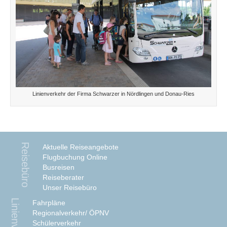
Linienverkehr der Firma Schwarzer in Nördlingen und Donau-Ries
Reisebüro
Aktuelle Reiseangebote
Flugbuchung Online
Busreisen
Reiseberater
Unser Reisebüro
Fahrpläne
Regionalverkehr/ ÖPNV
Schülerverkehr