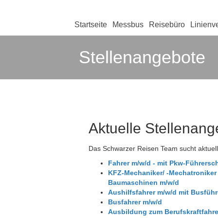
Startseite
Messbus
Reisebüro
Linienv
Stellenangebote
Aktuelle Stellenang
Das Schwarzer Reisen Team sucht aktuell
Fahrer m/w/d - mit Pkw-Führersc
KFZ-Mechaniker/ -Mechatroniker 
Baumaschinen m/w/d
Aushilfsfahrer m/w/d mit Busführ
Busfahrer m/w/d
Ausbildung zum Berufskraftfahr