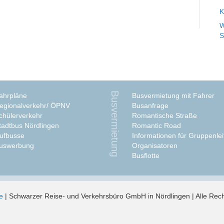
K
W
S
Busvermietung
ahrpläne
Busvermietung mit Fahrer
egionalverkehr/ ÖPNV
Busanfrage
chülerverkehr
Romantische Straße
tadtbus Nördlingen
Romantic Road
ufbusse
Informationen für Gruppenlei
uswerbung
Organisatoren
Busflotte
e
| Schwarzer Reise- und Verkehrsbüro GmbH in Nördlingen | Alle Rech