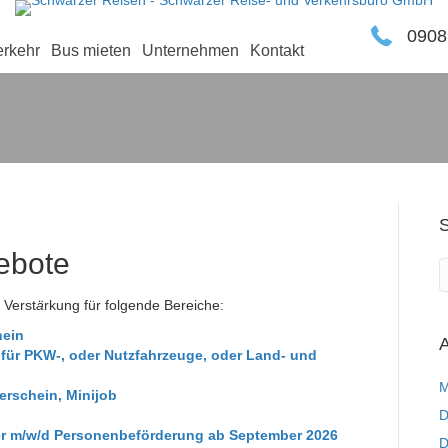
0908
erkehr
Bus mieten
Unternehmen
Kontakt
ebote
 Verst
ä
rkung für folgende Bereiche:
hein
A
für PKW-, oder Nutzfahrzeuge, oder Land- und
M
erschein, Minijob
D
er m/w/d Personenbeförderung ab September 2026
D