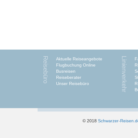
Reisebüro
Linienverkehr
Aktuelle Reiseangebote
F
Flugbuchung Online
R
Busreisen
S
Reiseberater
S
Unser Reisebüro
R
B
© 2018
Schwarzer-Reisen.d